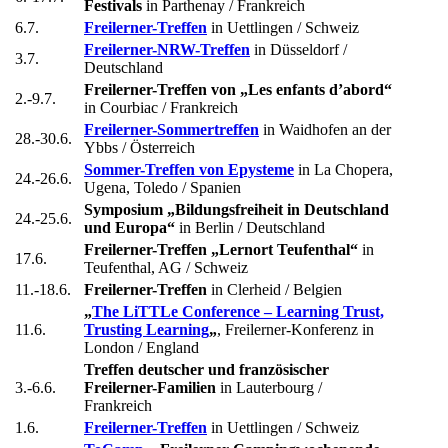
Festivals
in Parthenay / Frankreich
6.7.
Freilerner-Treffen
in Uettlingen / Schweiz
Freilerner-NRW-Treffen
in Düsseldorf /
3.7.
Deutschland
Freilerner-Treffen von „Les enfants d’abord“
2.-9.7.
in Courbiac / Frankreich
Freilerner-Sommertreffen
in Waidhofen an der
28.-30.6.
Ybbs / Österreich
Sommer-Treffen von Epysteme
in La Chopera,
24.-26.6.
Ugena, Toledo / Spanien
Symposium „Bildungsfreiheit in Deutschland
24.-25.6.
und Europa“
in Berlin / Deutschland
Freilerner-Treffen „Lernort Teufenthal“
in
17.6.
Teufenthal, AG / Schweiz
11.-18.6.
Freilerner-Treffen
in Clerheid / Belgien
„
The LiTTLe Conference – Learning Trust,
11.6.
Trusting Learning
„
, Freilerner-Konferenz in
London / England
Treffen deutscher und französischer
3.-6.6.
Freilerner-Familien
in Lauterbourg /
Frankreich
1.6.
Freilerner-Treffen
in Uettlingen / Schweiz