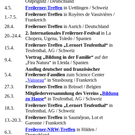
Ostprignitz / Deutschland
4.5.
Freilerner-Treffen
in Uettlingen / Schweiz
Freilerner-Treffen
in Royères de Vassivières /
1.-7.5.
Frankreich
28.4.
Freilerner-Treffen
in Aurich / Deutschland
2. Internationales Freilerner-Festival
in La
20.-24.4.
Chopera, Ugena, Toledo / Spanien
Freilerner-Treffen „Lernort Teufenthal“
in
15.4.
Teufenthal, AG / Schweiz
Vortrag „Bildung in der Familie“
auf der
9.4.
„Fira Natura“ in Lleida / Spanien
Ausflug deutscher und französischer
5.4.
Freilerner-Familien
zum Science Center
„
Vaisseau
“ in Strasbourg / Frankreich
27.3.
Freilerner-Treffen
in Brüssel / Belgien
Mitgliederversammlung des Vereins „
Bildung
26.3.
zu Hause
“
in Teufenthal, AG / Schweiz
Freilerner-Treffen „Lernort Teufenthal“
in
18.3.
Teufenthal, AG / Schweiz
Freilerner-Treffen
in Sauméjean, Lot et
13.-20.3.
Garonne / Frankreich
Freilerner-NRW-Treffen
in Hilden /
6.3.
Deutschland