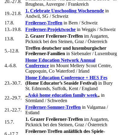
20.-27.8.
Brugheas, Auvergne / Frankreich
1. Celebrate Unschooling Wochenende
in
19.-21.8.
Andwil, SG / Schweiz
17.8.
Freilerner-Treffen
in Bern / Schweiz
13.-19.8.
Freilerner-Projektwoche
in Weggis / Schweiz
2. Grazer Freilerner-Treffen
im Augarten,
13.8.
Picknick bei den Steinen, Graz / Österreich
Treffen deutscher und luxemburgischer
5.-12.8.
Freilerner-Familien
in Siebenaler / Luxemburg
Home Education Network Annual
4.-6.8.
Conference
im Mount Mellery Scout Centre,
Cappoquin, Co Waterford / Irland
Home Education Conference + HES Fes
23.-30.7.
(Home Educator’s Seaside Festival)
in Bury
St. Edmonds, Suffolk, Kent / England
„
Askö home education family week
„
in
22.-29.7.
Sörmland / Schweden
Freilerner-Sommer-Treffen
in Valgamaa /
21.-22.7.
Estland
1. Grazer Freilerner-Treffen
im Augarten,
15.7.
Picknick bei den Steinen, Graz / Österreich
Freilerner-Treffen anläßlich des Spiele-
6.-17.7.