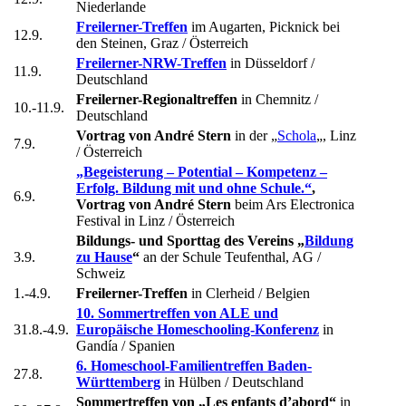
Niederlande
Freilerner-Treffen
im Augarten, Picknick bei
12.9.
den Steinen, Graz / Österreich
Freilerner-NRW-Treffen
in Düsseldorf /
11.9.
Deutschland
Freilerner-Regionaltreffen
in Chemnitz /
10.-11.9.
Deutschland
Vortrag von André Stern
in der „
Schola
„, Linz
7.9.
/ Österreich
„Begeisterung – Potential – Kompetenz –
Erfolg. Bildung mit und ohne Schule.“
,
6.9.
Vortrag von André Stern
beim Ars Electronica
Festival in Linz / Österreich
Bildungs- und Sporttag des Vereins „
Bildung
3.9.
zu Hause
“
an der Schule Teufenthal, AG /
Schweiz
1.-4.9.
Freilerner-Treffen
in Clerheid / Belgien
10. Sommertreffen von ALE und
31.8.-4.9.
Europäische Homeschooling-Konferenz
in
Gandía / Spanien
6. Homeschool-Familientreffen Baden-
27.8.
Württemberg
in Hülben / Deutschland
Sommertreffen von „Les enfants d’abord“
in