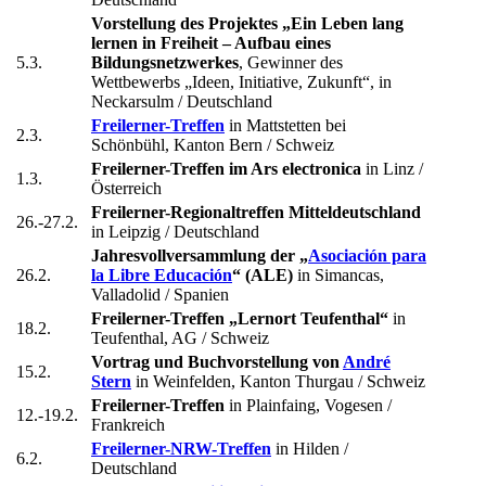
Vorstellung des Projektes „Ein Leben lang
lernen in Freiheit – Aufbau eines
5.3.
Bildungsnetzwerkes
, Gewinner des
Wettbewerbs „Ideen, Initiative, Zukunft“, in
Neckarsulm / Deutschland
Freilerner-Treffen
in Mattstetten bei
2.3.
Schönbühl, Kanton Bern / Schweiz
Freilerner-Treffen im Ars electronica
in Linz /
1.3.
Österreich
Freilerner-Regionaltreffen Mitteldeutschland
26.-27.2.
in Leipzig / Deutschland
Jahresvollversammlung der „
Asociación para
26.2.
la Libre Educación
“ (ALE)
in Simancas,
Valladolid / Spanien
Freilerner-Treffen „Lernort Teufenthal“
in
18.2.
Teufenthal, AG / Schweiz
Vortrag und Buchvorstellung von
André
15.2.
Stern
in Weinfelden, Kanton Thurgau / Schweiz
Freilerner-Treffen
in Plainfaing, Vogesen /
12.-19.2.
Frankreich
Freilerner-NRW-Treffen
in Hilden /
6.2.
Deutschland