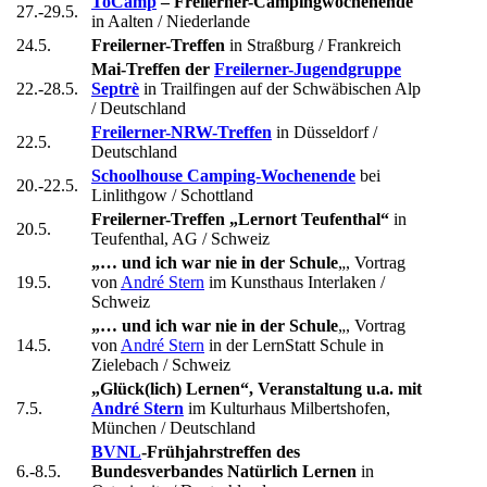
ToCamp
– Freilerner-Campingwochenende
27.-29.5.
in Aalten / Niederlande
24.5.
Freilerner-Treffen
in Straßburg / Frankreich
Mai-Treffen der
Freilerner-Jugendgruppe
22.-28.5.
Septrè
in Trailfingen auf der Schwäbischen Alp
/ Deutschland
Freilerner-NRW-Treffen
in Düsseldorf /
22.5.
Deutschland
Schoolhouse Camping-Wochenende
bei
20.-22.5.
Linlithgow / Schottland
Freilerner-Treffen „Lernort Teufenthal“
in
20.5.
Teufenthal, AG / Schweiz
„… und ich war nie in der Schule
„, Vortrag
19.5.
von
André Stern
im Kunsthaus Interlaken /
Schweiz
„… und ich war nie in der Schule
„, Vortrag
14.5.
von
André Stern
in der LernStatt Schule in
Zielebach / Schweiz
„Glück(lich) Lernen“, Veranstaltung u.a. mit
7.5.
André Stern
im Kulturhaus Milbertshofen,
München / Deutschland
BVNL
-Frühjahrstreffen des
6.-8.5.
Bundesverbandes Natürlich Lernen
in