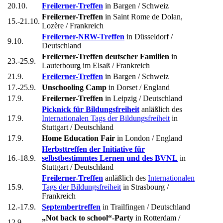
20.10.
Freilerner-Treffen
in Bargen / Schweiz
Freilerner-Treffen
in Saint Rome de Dolan,
15.-21.10.
Lozère / Frankreich
Freilerner-NRW-Treffen
in Düsseldorf /
9.10.
Deutschland
Freilerner-Treffen deutscher Familien
in
23.-25.9.
Lauterbourg im Elsaß / Frankreich
21.9.
Freilerner-Treffen
in Bargen / Schweiz
17.-25.9.
Unschooling Camp
in Dorset / England
17.9.
Freilerner-Treffen
in Leipzig / Deutschland
Picknick für Bildungsfreiheit
anläßlich des
17.9.
Internationalen Tags der Bildungsfreiheit
in
Stuttgart / Deutschland
17.9.
Home Education Fair
in London / England
Herbsttreffen der Initiative für
16.-18.9.
selbstbestimmtes Lernen und des BVNL
in
Stuttgart / Deutschland
Freilerner-Treffen
anläßlich des
Internationalen
15.9.
Tags der Bildungsfreiheit
in Strasbourg /
Frankreich
12.-17.9.
Septembertreffen
in Trailfingen / Deutschland
„Not back to school“-Party
in Rotterdam /
12.9.