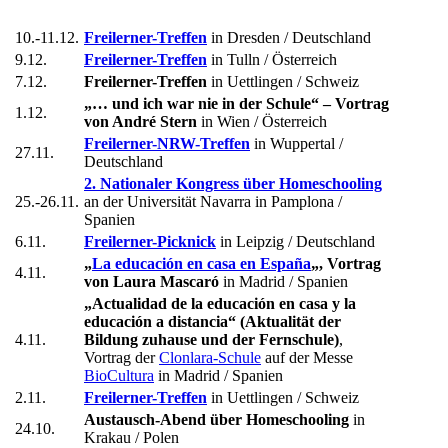
10.-11.12.
Freilerner-Treffen
in Dresden / Deutschland
9.12.
Freilerner-Treffen
in Tulln / Österreich
7.12.
Freilerner-Treffen
in Uettlingen / Schweiz
„… und ich war nie in der Schule“ – Vortrag
1.12.
von André Stern
in Wien / Österreich
Freilerner-NRW-Treffen
in Wuppertal /
27.11.
Deutschland
2. Nationaler Kongress über Homeschooling
25.-26.11.
an der Universität Navarra in Pamplona /
Spanien
6.11.
Freilerner-Picknick
in Leipzig / Deutschland
„
La educación en casa en España
„, Vortrag
4.11.
von Laura Mascaró
in Madrid / Spanien
„Actualidad de la educación en casa y la
educación a distancia“ (Aktualität der
4.11.
Bildung zuhause und der Fernschule)
,
Vortrag der
Clonlara-Schule
auf der Messe
BioCultura
in Madrid / Spanien
2.11.
Freilerner-Treffen
in Uettlingen / Schweiz
Austausch-Abend über Homeschooling
in
24.10.
Krakau / Polen