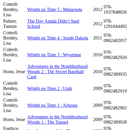
Cottrell-
978-
Bentley,
Wright on Time 5 : Minnesota
2012
1937848026
Lisa
Palmer,
The Day Amala Didn’t Start
978-
2012
Tamsin
School
1291044492
Cottrell-
978-
Bentley,
Wright on Time 4 : South Dakota
2011
0982482957
Lisa
Cottrell-
978-
Bentley,
Wright on Time 3 : Wyoming
2010
0982482926
Lisa
Adventures in the Neighborhood
978-
Honn, Jesse
Woods 2 : The Secret Baseball
2010
0982389935
Card
Cottrell-
978-
Bentley,
Wright on Time 2 : Utah
2009
0982482919
Lisa
Cottrell-
978-
Bentley,
Wright on Time 1 : Arizona
2009
0982482902
Lisa
Adventures in the Neighborhood
978-
Honn, Jesse
2009
Woods 1 : The Tunnel
0982389928
Fordyce,
978-