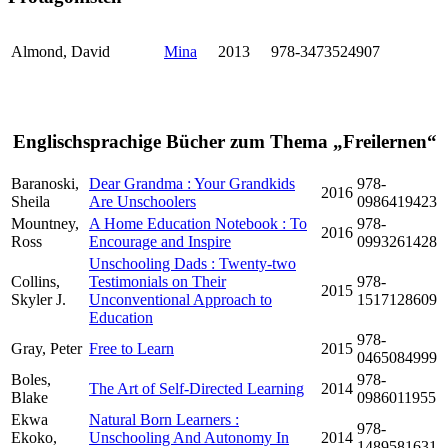
Almond, David
Mina
2013
978-3473524907
Englischsprachige Bücher zum Thema „Freilernen“
Baranoski,
Dear Grandma : Your Grandkids
978-
2016
Sheila
Are Unschoolers
0986419423
Mountney,
A Home Education Notebook : To
978-
2016
Ross
Encourage and Inspire
0993261428
Unschooling Dads : Twenty-two
Collins,
Testimonials on Their
978-
2015
Skyler J.
Unconventional Approach to
1517128609
Education
978-
Gray, Peter
Free to Learn
2015
0465084999
Boles,
978-
The Art of Self-Directed Learning
2014
Blake
0986011955
Ekwa
Natural Born Learners :
978-
Ekoko,
Unschooling And Autonomy In
2014
1489581631