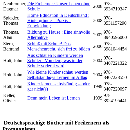
Neubronner,
Die Freilerner : Unser Leben ohne
978-
2008
Dagmar
Schule
3934719347
Home Education in Deutschland :
Spiegler,
978-
Hintergründe – Praxis –
2008
Thomas
3531157290
Entwicklung
Thomas,
Bildung zu Hause : Eine sinnvolle
978-
2007
Alan
Alternative
3940596000
Stern,
Schluß mit Schule! Das
978-
2006
Bertrand
Menschenrecht, sich frei zu bilden
3981044454
Aus schlauen Kindern werden
978-
Holt, John
Schüler : Von dem, was in der
2004
3407221322
Schule verlernt wird
Wie kleine Kinder schlau werden :
978-
Holt, John
2004
Selbstständiges Lernen im Alltag
3407228550
Kinder lernen selbstständig – oder
978-
Holt, John
1999
gar nicht(s)
3407220097
Keller,
978-
Denn mein Leben ist Lernen
1999
Olivier
3924195441
Deutschsprachige Bücher mit Freilernern als
Protagonisten