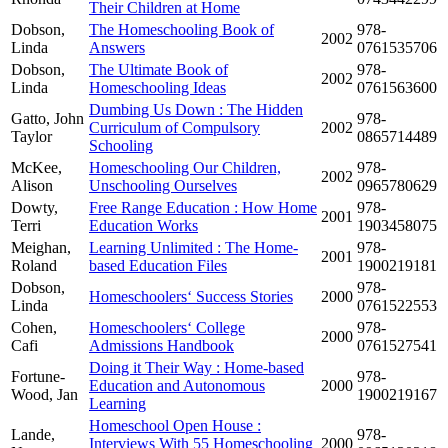
Their Children at Home
Dobson,
The Homeschooling Book of
978-
2002
Linda
Answers
0761535706
Dobson,
The Ultimate Book of
978-
2002
Linda
Homeschooling Ideas
0761563600
Dumbing Us Down : The Hidden
Gatto, John
978-
Curriculum of Compulsory
2002
Taylor
0865714489
Schooling
McKee,
Homeschooling Our Children,
978-
2002
Alison
Unschooling Ourselves
0965780629
Dowty,
Free Range Education : How Home
978-
2001
Terri
Education Works
1903458075
Meighan,
Learning Unlimited : The Home-
978-
2001
Roland
based Education Files
1900219181
Dobson,
978-
Homeschoolers‘ Success Stories
2000
Linda
0761522553
Cohen,
Homeschoolers‘ College
978-
2000
Cafi
Admissions Handbook
0761527541
Doing it Their Way : Home-based
Fortune-
978-
Education and Autonomous
2000
Wood, Jan
1900219167
Learning
Homeschool Open House :
Lande,
978-
Interviews With 55 Homeschooling
2000