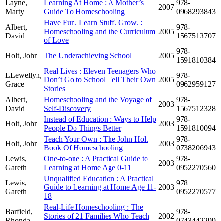
Layne,
Learning At Home : A Mother’s
978-
2007
Marty
Guide To Homeschooling
0968293843
Have Fun. Learn Stuff. Grow. :
Albert,
978-
Homeschooling and the Curriculum
2005
David
1567513707
of Love
978-
Holt, John
The Underachieving School
2005
1591810384
Real Lives : Eleven Teenagers Who
LLewellyn,
978-
Don’t Go to School Tell Their Own
2005
Grace
0962959127
Stories
Albert,
Homeschooling and the Voyage of
978-
2003
David
Self-Discovery
1567512328
Instead of Education : Ways to Help
978-
Holt, John
2003
People Do Things Better
1591810094
Teach Your Own : The John Holt
978-
Holt, John
2003
Book Of Homeschooling
0738206943
Lewis,
One-to-one : A Practical Guide to
978-
2003
Gareth
Learning at Home Age 0-11
0952270560
Unqualified Education : A Practical
Lewis,
978-
Guide to Learning at Home Age 11-
2003
Gareth
0952270577
18
Real-Life Homeschooling : The
Barfield,
978-
Stories of 21 Families Who Teach
2002
Rhonda
0743442299