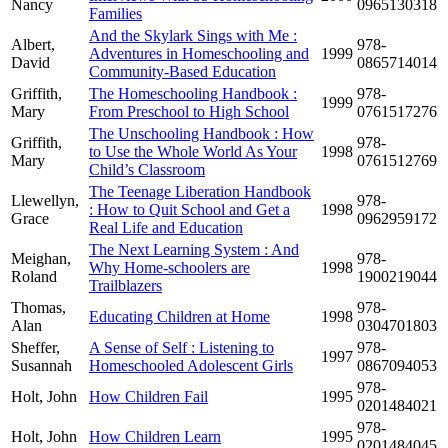
Nancy
0965130318
Families
And the Skylark Sings with Me :
Albert,
978-
Adventures in Homeschooling and
1999
David
0865714014
Community-Based Education
Griffith,
The Homeschooling Handbook :
978-
1999
Mary
From Preschool to High School
0761517276
The Unschooling Handbook : How
Griffith,
978-
to Use the Whole World As Your
1998
Mary
0761512769
Child’s Classroom
The Teenage Liberation Handbook
Llewellyn,
978-
: How to Quit School and Get a
1998
Grace
0962959172
Real Life and Education
The Next Learning System : And
Meighan,
978-
Why Home-schoolers are
1998
Roland
1900219044
Trailblazers
Thomas,
978-
Educating Children at Home
1998
Alan
0304701803
Sheffer,
A Sense of Self : Listening to
978-
1997
Susannah
Homeschooled Adolescent Girls
0867094053
978-
Holt, John
How Children Fail
1995
0201484021
978-
Holt, John
How Children Learn
1995
0201484045