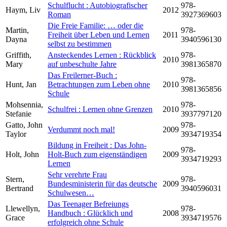
Schulflucht : Autobiografischer
978-
Haym, Liv
2012
Roman
3927369603
Die Freie Familie: … oder die
Martin,
978-
Freiheit über Leben und Lernen
2011
Dayna
3940596130
selbst zu bestimmen
Griffith,
Ansteckendes Lernen : Rückblick
978-
2010
Mary
auf unbeschulte Jahre
3981365870
Das Freilerner-Buch :
978-
Hunt, Jan
Betrachtungen zum Leben ohne
2010
3981365856
Schule
Mohsennia,
978-
Schulfrei : Lernen ohne Grenzen
2010
Stefanie
3937797120
Gatto, John
978-
Verdummt noch mal!
2009
Taylor
3934719354
Bildung in Freiheit : Das John-
978-
Holt, John
Holt-Buch zum eigenständigen
2009
3934719293
Lernen
Sehr verehrte Frau
Stern,
978-
Bundesministerin für das deutsche
2009
Bertrand
3940596031
Schulwesen…
Das Teenager Befreiungs
Llewellyn,
978-
Handbuch : Glücklich und
2008
Grace
3934719576
erfolgreich ohne Schule