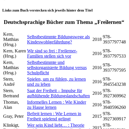
Links zum Buch verstecken sich jeweils hinter dem Titel
Deutschsprachige Bücher zum Thema „Freilernen“
Kern,
Selbstbestimmte Bildungswege als
978-
Matthias
2018
Kindeswohlgefährdung?
3937797748
(Hrsg.)
Kern, Karen
Wir sind so frei : Freilerner-
978-
2016
(Hrsg.)
Familien stellen sich vor
3937797533
Kern,
Selbstbestimmte und
978-
Matthias
selbstorganisierte Bildung versus
2016
3937797595
(Hrsg.)
Schulpflicht
Stern,
Spielen, um zu fühlen, zu lernen
978-
2016
André
und zu leben
3945543238
Stern,
Saat der Freiheit – Impulse für
978-
2016
Bertrand
aufblühende Bildungslandschaften
3927369962
Thomas,
Informelles Lernen : Wie Kinder
978-
2016
Alan
zu Hause lernen
3940596260
Befreit lernen : Wie Lernen in
978-
Gray, Peter
2015
Freiheit spielend gelingt
3927369917
Klinkigt,
Wer sein Kind liebt… : Theorie
978-
2015