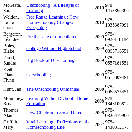
McGrath,
Unschooling : A Lifestyle of
978-
2010
Sara
Learning
1453866306
Weldon,
Free Range Learning : How
978-
Laura
Homeschooling Changes
2010
1935387091
Grace
Everything
Bergeron,
978-
For the sake of our children
2009
Léandre
0920118184
Boles,
978-
College Without High School
2009
Blake
0865716551
Dodd,
978-
Big Book of Unschooling
2009
Sandra
0557181551
Keith,
978-
Diane
Carschooling
2009
0615309491
Flynn
978-
Hunt, Jan
The Unschooling Unmanual
2008
0968575451
Mountney,
Learning Without School : Home
978-
2008
Ross
Education
1843106852
Thomas,
978-
How Children Learn at Home
2008
Alan
0826479990
Griffith,
Viral Learning : Reflections on the
978-
2007
Mary
Homeschooling Life
1430312178