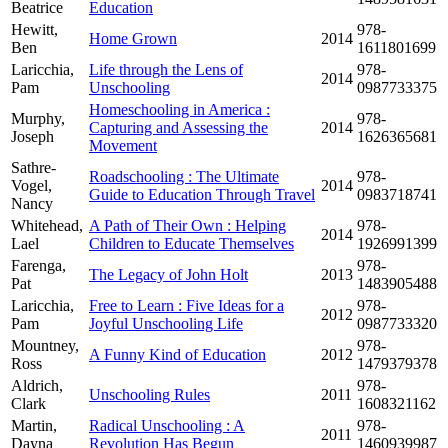
Beatrice
Education
Hewitt,
978-
Home Grown
2014
Ben
1611801699
Laricchia,
Life through the Lens of
978-
2014
Pam
Unschooling
0987733375
Homeschooling in America :
Murphy,
978-
Capturing and Assessing the
2014
Joseph
1626365681
Movement
Sathre-
Roadschooling : The Ultimate
978-
Vogel,
2014
Guide to Education Through Travel
0983718741
Nancy
Whitehead,
A Path of Their Own : Helping
978-
2014
Lael
Children to Educate Themselves
1926991399
Farenga,
978-
The Legacy of John Holt
2013
Pat
1483905488
Laricchia,
Free to Learn : Five Ideas for a
978-
2012
Pam
Joyful Unschooling Life
0987733320
Mountney,
978-
A Funny Kind of Education
2012
Ross
1479379378
Aldrich,
978-
Unschooling Rules
2011
Clark
1608321162
Martin,
Radical Unschooling : A
978-
2011
Dayna
Revolution Has Begun
1460939987