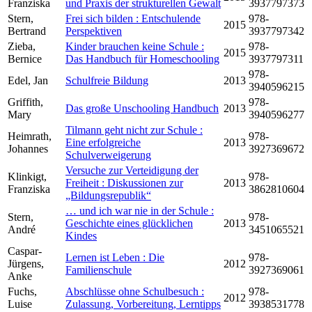
Franziska
und Praxis der strukturellen Gewalt
3937797373
Stern,
Frei sich bilden : Entschulende
978-
2015
Bertrand
Perspektiven
3937797342
Zieba,
Kinder brauchen keine Schule :
978-
2015
Bernice
Das Handbuch für Homeschooling
3937797311
978-
Edel, Jan
Schulfreie Bildung
2013
3940596215
Griffith,
978-
Das große Unschooling Handbuch
2013
Mary
3940596277
Tilmann geht nicht zur Schule :
Heimrath,
978-
Eine erfolgreiche
2013
Johannes
3927369672
Schulverweigerung
Versuche zur Verteidigung der
Klinkigt,
978-
Freiheit : Diskussionen zur
2013
Franziska
3862810604
„Bildungsrepublik“
… und ich war nie in der Schule :
Stern,
978-
Geschichte eines glücklichen
2013
André
3451065521
Kindes
Caspar-
Lernen ist Leben : Die
978-
Jürgens,
2012
Familienschule
3927369061
Anke
Fuchs,
Abschlüsse ohne Schulbesuch :
978-
2012
Luise
Zulassung, Vorbereitung, Lerntipps
3938531778