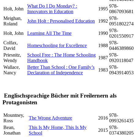
What Do I Do Monday? :
978-
Holt, John
1995
Innovators in Education
0867093681
Meighan,
978-
John Holt : Personalised Education
1992
Roland
0951802274
978-
Holt, John
Learning All The Time
1990
0201550917
Colfax,
978-
Homeschooling for Excellence
1988
David
0446389860
Priesnitz,
School Free : The Home Schooling
978-
1987
Wendy
Handbook
0920118047
Wallace,
Better Than School : One Family’s
978-
1983
Nancy
Declaration of Independence
0943914053
Englischsprachige Bücher mit Freilernern als
Protagonisten
Mountney,
978-
The Wrong Adventure
2016
Ross
0993261435
Bean,
This Is My Home, This Is My
978-
2015
Jonathan
School
0374380205