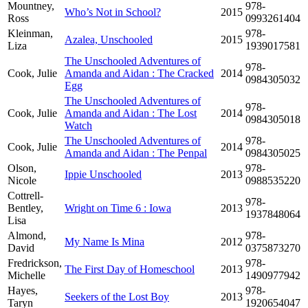
Mountney,
978-
Who’s Not in School?
2015
Ross
0993261404
Kleinman,
978-
Azalea, Unschooled
2015
Liza
1939017581
The Unschooled Adventures of
978-
Cook, Julie
Amanda and Aidan : The Cracked
2014
0984305032
Egg
The Unschooled Adventures of
978-
Cook, Julie
Amanda and Aidan : The Lost
2014
0984305018
Watch
The Unschooled Adventures of
978-
Cook, Julie
2014
Amanda and Aidan : The Penpal
0984305025
Olson,
978-
Ippie Unschooled
2013
Nicole
0988535220
Cottrell-
978-
Bentley,
Wright on Time 6 : Iowa
2013
1937848064
Lisa
Almond,
978-
My Name Is Mina
2012
David
0375873270
Fredrickson,
978-
The First Day of Homeschool
2013
Michelle
1490977942
Hayes,
978-
Seekers of the Lost Boy
2013
Taryn
1920654047