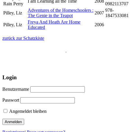
I am Learning all the Time
2008
Rain Perry
0982113707
Adventures of the Homeschoolers :
978-
Pilley, Liz
2007
The Genie in the Teapot
1847533081
Freya And Heath Are Home
Pilley, Liz
2006
Educated
zurück zur Schatzkiste
Login
Benutzername
Passwort
Angemeldet bleiben